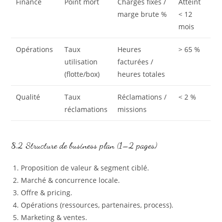
Finance
Point mort
Charges fixes /
Atteint
marge brute %
< 12
mois
Opérations
Taux
Heures
> 65 %
utilisation
facturées /
(flotte/box)
heures totales
Qualité
Taux
Réclamations /
< 2 %
réclamations
missions
8.2 Structure de business plan (1–2 pages)
Proposition de valeur & segment ciblé.
Marché & concurrence locale.
Offre & pricing.
Opérations (ressources, partenaires, process).
Marketing & ventes.