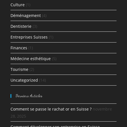
Culture
(1)
Déménagement
(4)
Dentisterie
(3)
Entreprises Suisses
(1)
Finances
(1)
Médecine esthétique
(5)
Tourisme
(2)
Uncategorized
(14)
Derniers Articles
Comment se passe le rachat or en Suisse ?
novembre
28, 2025
Comment développer son entreprise en Suisse