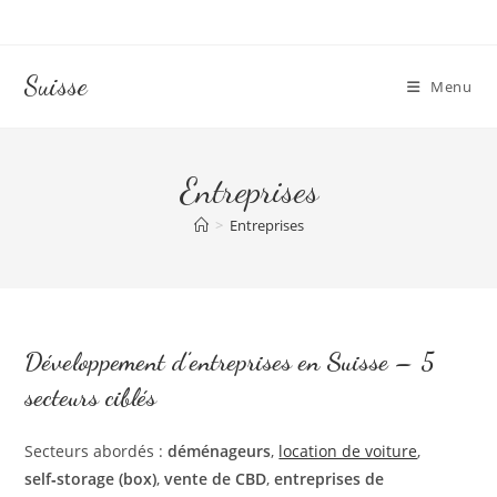
Skip
to
content
Suisse
Menu
Entreprises
>
Entreprises
Développement d’entreprises en Suisse – 5
secteurs ciblés
Secteurs abordés :
déménageurs
,
location de voiture
,
self‑storage (box)
,
vente de CBD
,
entreprises de