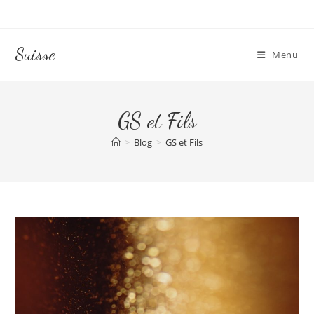
Skip
to
content
Suisse
Menu
GS et Fils
>
Blog
>
GS et Fils