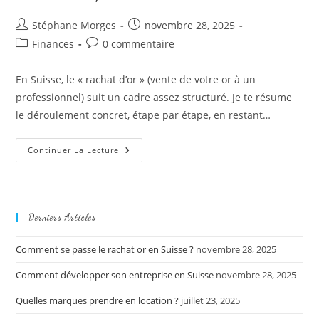
Auteur/autrice
Publication
Stéphane Morges
novembre 28, 2025
de
publiée :
Post
Commentaires
Finances
0 commentaire
la
category:
de
publication :
la
En Suisse, le « rachat d’or » (vente de votre or à un
publication :
professionnel) suit un cadre assez structuré. Je te résume
le déroulement concret, étape par étape, en restant…
Comment
Continuer La Lecture
Se
Passe
Le
Rachat
Or
En
Derniers Articles
Suisse
?
Comment se passe le rachat or en Suisse ?
novembre 28, 2025
Comment développer son entreprise en Suisse
novembre 28, 2025
Quelles marques prendre en location ?
juillet 23, 2025