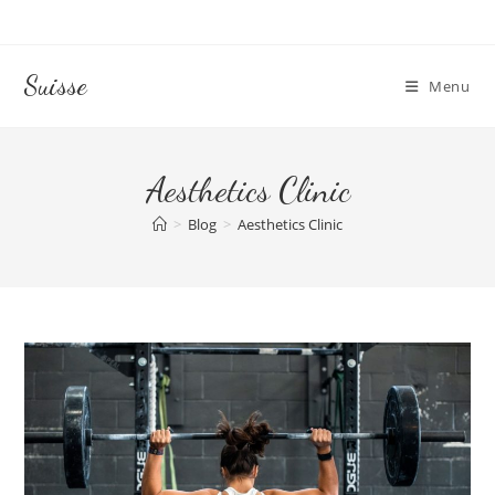
Skip
to
content
Suisse
Menu
Aesthetics Clinic
>
Blog
>
Aesthetics Clinic