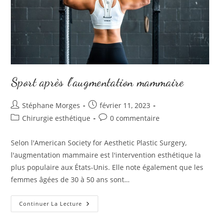
Sport après l’augmentation mammaire
Auteur/autrice
Publication
Stéphane Morges
février 11, 2023
de
publiée :
Post
Commentaires
Chirurgie esthétique
0 commentaire
la
category:
de
publication :
la
Selon l'American Society for Aesthetic Plastic Surgery,
publication :
l'augmentation mammaire est l'intervention esthétique la
plus populaire aux États-Unis. Elle note également que les
femmes âgées de 30 à 50 ans sont…
Sport
Continuer La Lecture
Après
L’augmentation