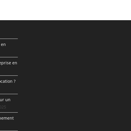
 en
prise en
cation ?
our un
2025
énement