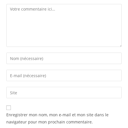
Comment
Enter
your
name
Enter
or
your
username
email
Saisir
to
address
l’URL
comment
to
de
comment
votre
Enregistrer mon nom, mon e-mail et mon site dans le
site
navigateur pour mon prochain commentaire.
(facultatif)