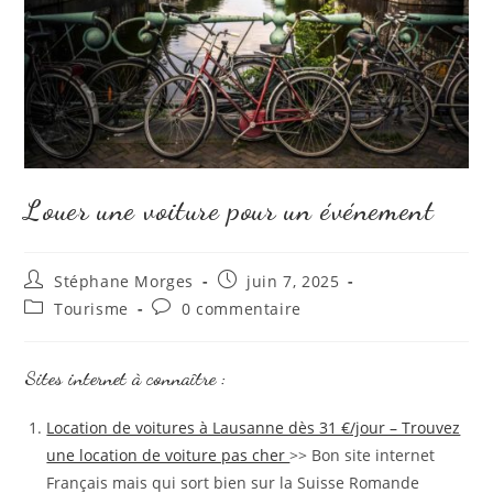
Louer une voiture pour un événement
Auteur/autrice
Publication
Stéphane Morges
juin 7, 2025
de
publiée :
Post
Commentaires
Tourisme
0 commentaire
la
category:
de
publication :
la
publication :
Sites internet à connaître :
Location de voitures à Lausanne dès 31 €/jour – Trouvez
une location de voiture pas cher
>> Bon site internet
Français mais qui sort bien sur la Suisse Romande