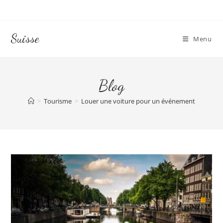
Skip
to
content
Suisse
Menu
Blog
>
Tourisme
>
Louer une voiture pour un événement