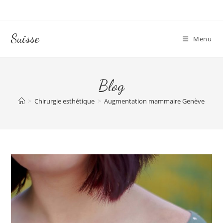
Skip
to
content
Suisse
Menu
Blog
>
Chirurgie esthétique
>
Augmentation mammaire Genève