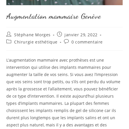
Augmentation mammaire Genève
Auteur/autrice
Publication
Stéphane Morges
janvier 29, 2022
de
publiée :
Post
Commentaires
Chirurgie esthétique
0 commentaire
la
category:
de
publication :
la
publication :
L’augmentation mammaire avec prothèses est une
intervention qui utilise des implants mammaires pour
augmenter la taille de vos seins. Si vous avez l’impression
que vos seins sont trop petits, ou s’ils ont perdu du volume
après la grossesse et l’allaitement, vous pouvez bénéficier
de ce type d’intervention. Il existe aujourd’hui plusieurs
types d’implants mammaires. La plupart des femmes
choisissent les implants remplis de gel de silicone car ils
durent plus longtemps que les implants salins et ont un
aspect plus naturel, mais il y a des avantages et des