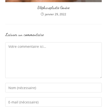
Blépharoplastie Genève
janvier 29, 2022
Laisser un commentaire
Comment
Enter
your
name
Enter
or
your