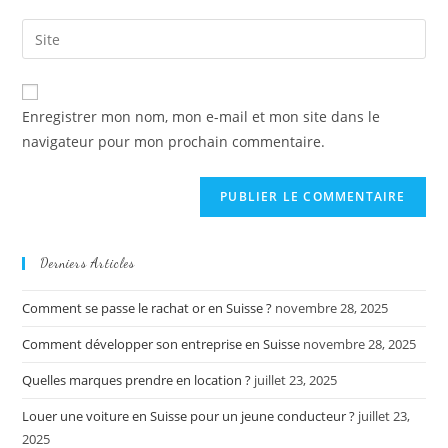
username
email
Saisir
to
address
l’URL
comment
to
de
comment
votre
Enregistrer mon nom, mon e-mail et mon site dans le
site
navigateur pour mon prochain commentaire.
(facultatif)
Derniers Articles
Comment se passe le rachat or en Suisse ?
novembre 28, 2025
Comment développer son entreprise en Suisse
novembre 28, 2025
Quelles marques prendre en location ?
juillet 23, 2025
Louer une voiture en Suisse pour un jeune conducteur ?
juillet 23,
2025